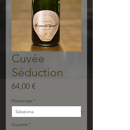
Cuvée
Séduction
Prezzo
64,00 €
Flaconnage
*
Quantità
*