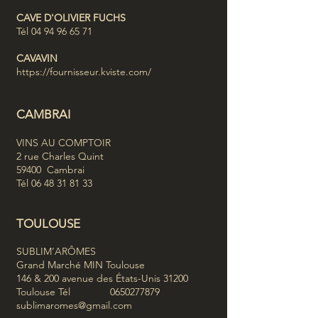
CAVE D'OLIVIER FUCHS
Tél
04 94 96 65 71
CAVAVIN
https://fournisseur.kviste.com/
CAMBRAI
VINS AU COMPTOIR
2 rue Charles Quint
59400 Cambrai
Tél
06 48 31 81 33
TO
ULOUS
E
SUBLIM’ARÔMES
Grand Marché MIN Toulouse
146 & 200 avenue des États-Unis 31200
Toulouse Tél 0650277879
sublimaromes@gmail.com