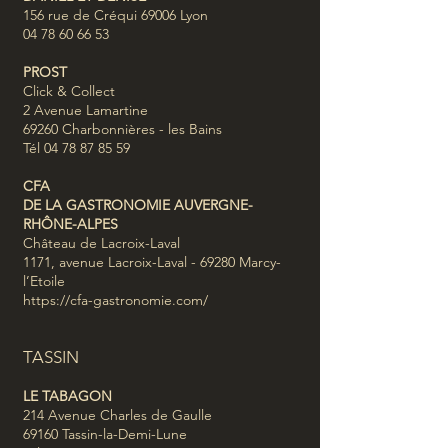
156 rue de Créqui 69006 Lyon
04 78 60 66 53
PROST
Click & Collect
2 Avenue Lamartine
69260 Charbonnières - les Bains
Tél 04 78 87 85 59
CFA
DE LA GASTRONOMIE AUVERGNE-
RHÔNE-ALPES
Château de Lacroix-Laval
1171, avenue Lacroix-Laval - 69280 Marcy-
l’Etoile
https://cfa-gastronomie.com/
TASSIN
LE TABAGON
214 Avenue Charles de Gaulle
69160 Tassin-la-Demi-Lune