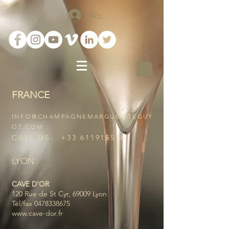
Accedi
FRANCE
INFO@CHAMPAGNEMARGUERITEGUY
OT.COM
CALL US:
+33 611915516
LYON
CAVE D’OR
120 Rue de St Cyr, 69009 Lyon
Tél/fax
0478338675
www.cave-dor.fr