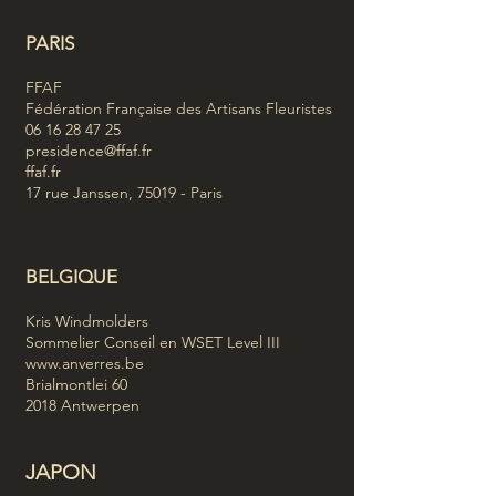
PARIS
FFAF
Fédération Française des Artisans Fleuristes
06 16 28 47 25
presidence@ffaf.fr
ffaf.fr
17 rue Janssen, 75019 - Paris
BELGIQUE
Kris Windmolders
Sommelier Conseil en WSET Level III
www.anverres.be
Brialmontlei 60
2018 Antwerpen
JAPON