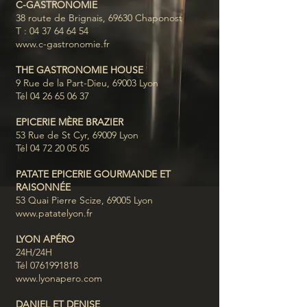
C-GASTRONOMIE
38 route de Brignais, 69630 Chaponost
T :
04 37 64 64 54
www.c-gastronomie.fr
THE GASTRONOMIE HOUSE
9 Rue de la Part-Dieu, 69003 Lyon
Tél
04 26 65 06 37
EPICERIE MÈRE BRAZIER
53 Rue de St Cyr, 69009 Lyon
Tél
04 72 20 05 05
PATATE EPICERIE GOURMANDE ET
RAISONNÉE
53 Quai Pierre Scize, 69005 Lyon
www.patatelyon.fr
LYON APÉRO
24H/24H
Tél
0761991818
www.lyonapero.com
DANIEL ET DENISE