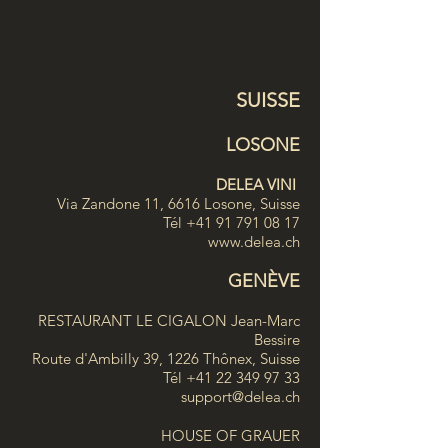
SUISSE
LOSONE
DELEA VINI
Via Zandone 11, 6616 Losone, Suisse
Tél +41 91 791 08 17
www.delea.ch
GENÈVE
RESTAURANT LE CIGALON Jean-Marc
Bessire
Route d'Ambilly 39, 1226 Thônex, Suisse
Tél +41 22 349 97 33
support@delea.ch
HOUSE OF GRAUER