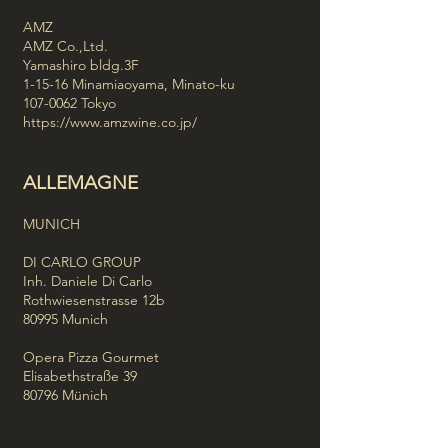
AMZ
AMZ Co.,Ltd.
Yamashiro bldg.3F
1-15-16 Minamiaoyama, Minato-ku
107-0062
Tokyo
https://www.amzwine.co.jp/
ALLEMAGNE
MUNICH
DI CARLO GROUP
Inh. Daniele Di Carlo
Rothwiesenstrasse 12b
80995 Munich
Opera Pizza Gourmet
Elisabethstraße 39
80796 Münich