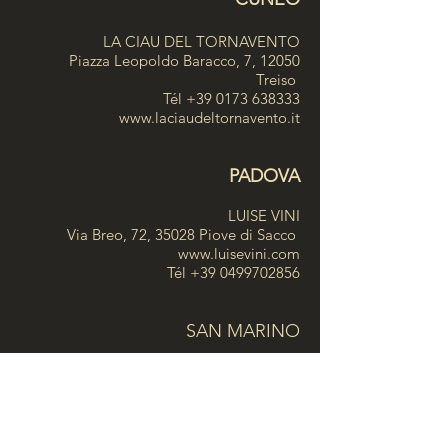
LA CIAU DEL TORNAVENTO
Piazza Leopoldo Baracco, 7, 12050
Treiso
Tél
+39 0173 638333
www.laciaudeltornavento.it
PADOVA
LUISE VINI
Via Breo, 72, 35028 Piove di Sacco
www.luisevini.com
Tél
+39 0499702856
SAN MARINO
SEAFOOD TECHNOLOGY Equipment
Srl
Via Guardia del Consiglio n.15 47899
Repubblica di San Marino