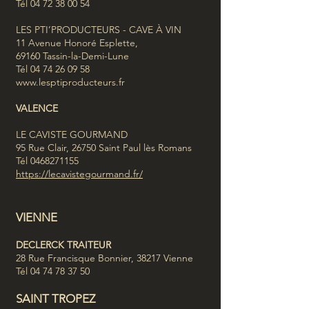
Tél
04 72 38 00 54
LES PTI’PRODUCTEURS - CAVE À VIN
11 Avenue Honoré Esplette,
69160 Tassin-la-Demi-Lune
Tél
04 74 26 09 58
www.lesptiproducteurs.fr
VALEN
CE
LE CAVISTE GOURMAND
95 Rue Clair, 26750 Saint Paul lès Romans
Tél
0468271155
https://lecavistegourmand.fr/
VIENNE
DECLERCK TRAITEUR
28 Rue Francisque Bonnier, 38217 Vienne
Tél
04 74 78 37 50
SAINT TROPEZ