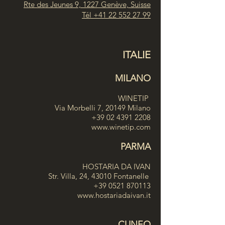
Rte des Jeunes 9, 1227 Genève, Suisse
Tél
+41 22 552 27 99
ITALIE
MILANO
WINETIP
Via Morbelli 7, 20149 Milano
+39 02 4391 2208
www.winetip.com
PARMA
HOSTARIA DA IVAN
Str. Villa, 24, 43010 Fontanelle
+39 0521 870113
www.hostariadaivan.it
CUNEO