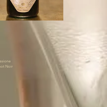
ssione
not Noir