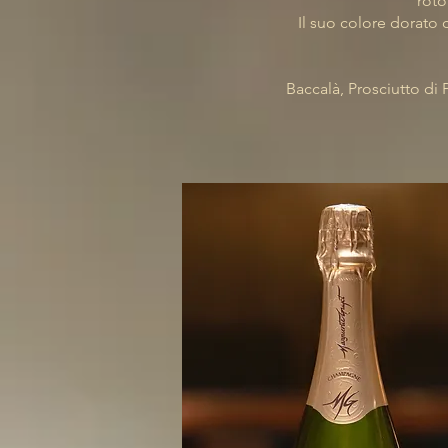
roto
Il suo colore dorato ch
Baccalà, Prosciutto di P