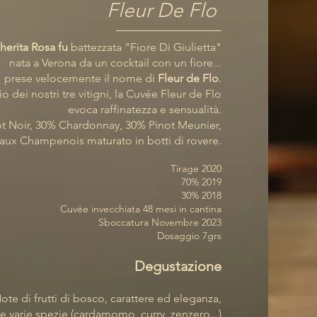
Fleur De Flo
herita Rosa fu
battezzata "Fiore Di Giulietta"
nata a Verona
da un cocktail con un fiore...
prese velocemente il nome di
Fleur de Flo
.
o dei nostri tre vitigni, la Cuvée Fleur de Flo
evoca raffinatezza
e sensualità.
t Noir, 30% Chardonnay, 30% Pinot Meunier,
ux Champenois maturato in botti di rovere.
Tirage 20
20
70% 2019
30% 2018
Cuvée invecchiata 48 mesi in cantina
Sboccatura Novembre 2023
Dosaggio 7grs
Degustazione
ote di frutti di bosco, carattere ed eleganza,
le varie spezie (cardamomo, curry, zenzero...)