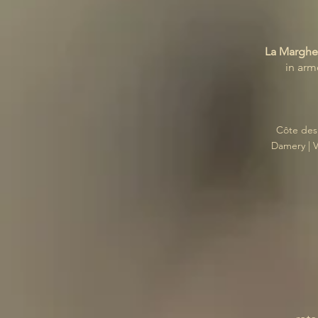
La Margher
in arm
Côte des
Damery | V