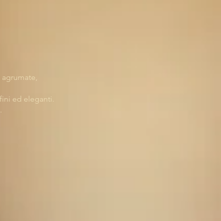
e agrumate,
 fini ed eleganti.
.