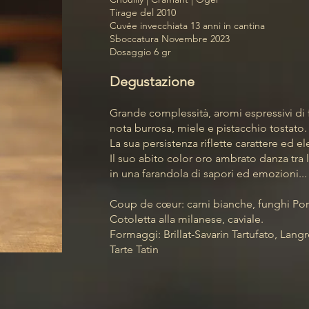
Tirage del 2
010
Cuvée invecchiata 13 anni in cantina
Sboccatura Novembre 2023
Dosaggio 6 gr
Degustazione
Grande complessità, aromi espressivi di f
nota burrosa, miele e pistacchio tostato.
La sua persistenza riflette carattere ed e
Il suo abito color oro ambrato danza tra le
in una farandola di sapori ed emozioni...
Coup de cœur: carni bianche, funghi Por
Cotoletta alla milanese, caviale.
Formaggi: Brillat-Savarin Tartufato, Lan
Tarte Tatin