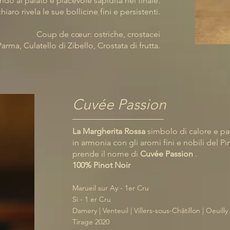
ndo al palato e piacevole sapidità nel finale.
iaro rivela le sue bollicine fini e persistenti.
Coup de cœur: ostriche, crostacei
arma, Culatello di Zibello, Crostata di frutta.
Cuvée Passion
La Margherita Rossa
simbolo di calore e pa
in armonia
con gli aromi fini e nobili del Pi
prende il nome di
Cuvée Passion
.
100% Pinot Noir
Marueil sur Ay - 1er Cru
Sì - 1 er Cru
Damery | Venteuil | Villers-sous-Châtillon | Oeuilly
Tirage 20
20