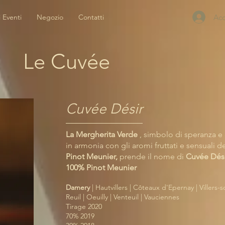
Acc
i Eventi
Negozio
Contatti
Le Cuvée
Cuvée Désir
La Mergherita Verde
, simbolo di speranza e
in armonia con gli aromi fruttati e sensuali d
Pinot Meunier,
prende il nome di
Cuvée Dési
100% Pinot Meunier
Damery
| Hautvillers | Côteaux d'Epernay | Villers-s
Reuil |
Oeuilly | Venteuil | Vauciennes
Tirage 2020
70% 2019