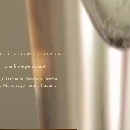
ote di sottobosco e spezie quasi
licine fini e persistenti.
Cassoeula, risotto all'astice.
so Manchego, Grana Padano