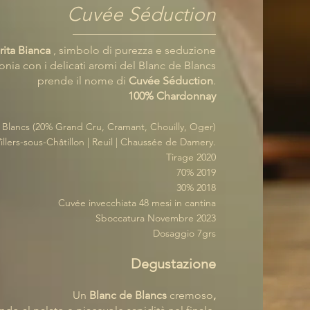
Cuvée Séduction
ita Bianca
, simbolo di purezza e seduzione
onia con i delicati aromi del Blanc de Blancs
prende il nome di
Cuvée Séduction
.
100% Chardonnay
 Blancs (20% Grand Cru, Cramant, Chouilly, Oger)
illers-sous-Châtillon | Reuil | Chaussée de Damery.
Tirage 2020
70% 2019
30% 2018
Cuvée invecchiata 48 mesi in cantina
Sboccatura Novembre 2023
Dosaggio 7grs
Degustazione
Un
Blanc de Blancs
cremoso
,