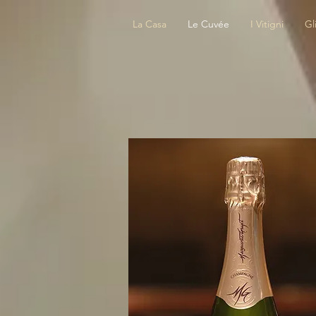
La Casa
Le Cuvée
I Vitigni
Gl