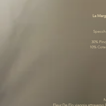
La Marg
Specchi
30% Pino
10% Cotea
N
Fleur De Flo viaggia attraverso 