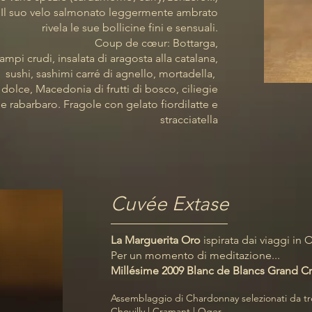
Il suo velo salmonato leggermente ambrato
rivela le sue bollicine fini e sensuali.
Coup de cœur: Bottarga,
ampi crudi, insalata di aragosta alla catalana,
sushi, sashimi carré di agnello, mortadella,
olce, Macedonia di frutti di bosco, ciliegie
e rabarbaro. Fragole con gelato fiordilatte e
stracciatella
Cuvée Extase
La Marguerita Oro
ispirata dai viaggi in 
Per un momento di meditazione...
Millésime 2009 Blanc de Blancs Grand C
Assemblaggio di Chardonnay selezionati da tr
Chouilly | Cramant | Oger