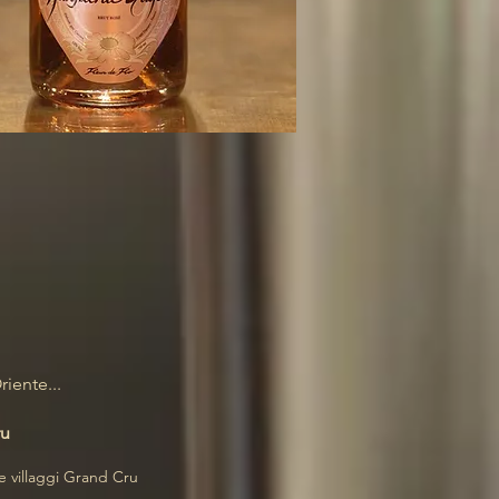
Oriente
...
ru
e villaggi Grand Cru