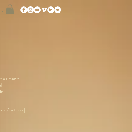
edi
 desiderio
el
r.
ous-Châtillon |