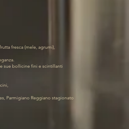
rutta fresca (mele, agrumi),
leganza.
 sue bollicine fini e scintillanti
cini,
gres, Parmigiano Reggiano stagionato