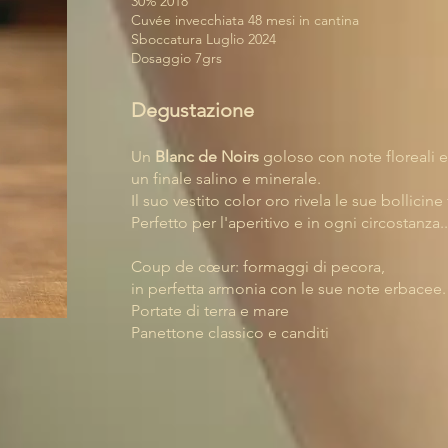
30% 2018
Cuvée invecchiata 48 mesi in cantina
Sboccatura Luglio 2024
Dosaggio 7grs
Degustazione
Un
Blanc de Noirs
goloso con note floreali 
un finale salino e minerale.
Il suo vestito color oro rivela le sue bollicine
Perfetto per l'aperitivo e in ogni circostanza..
Coup de cœur: formaggi di pecora,
in perfetta armonia con le sue note erbacee.
Portate di terra e mare
Panettone classico e canditi