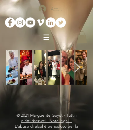
Accedi
© 2021 Marguerite Guyot -
Tutti i
diritti riservati - Note legali -
L'abuso di alcol è pericoloso per la