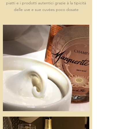
piatti e i prodotti autentici grazie à la tipicità
delle uve e sue cuvées poco dosate