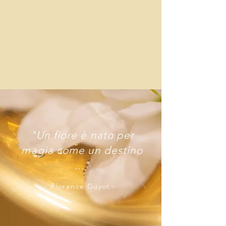
"Un fiore è nato per
magia come un destino
..."
- Florence Guyot -