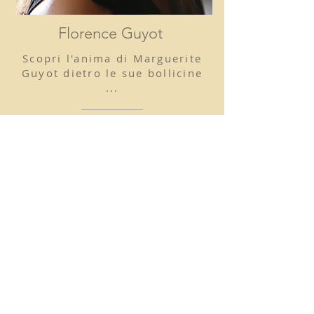
Florence Guyot
Scopri l'anima di Marguerite
Guyot dietro le sue bollicine
...
Da una perla i petali si aprono come da
una passione di famiglia sboccia uno
Champagne.
Marguerite Guyot affonda le sue radici nei
vigneti di Damery, terra di antica
tradizione Champagne.
Una gamma originale di Cuvée,
caratterizzata da una personalità elegante
e raffinata.
L'abito di Marguerite Guyot si ispira
all'armonia tra la natura e la sensualità
delle donne come nella visione poetica di
Alphonse Mucha e dell'Art Nouveau.